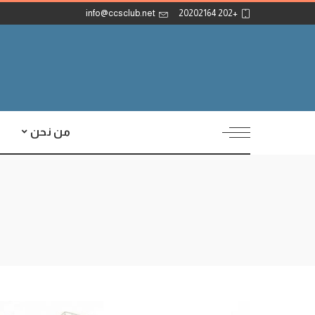
info@ccsclub.net
+202 20202164
من نحن