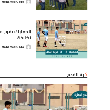
Mohamed Gado
Posted
by
الجمارك يفوز عل
نظيفة
Mohamed Gado
Posted
by
كرة القدم