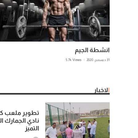
انشطة الجيم
31 ديسمبر، 2020
5.7k Views
الاخبار
تطوير ملعب كر
نادي الجمارك ا
التميز