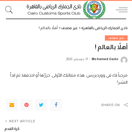
نادى الجمارك الرياضى بالقاهرة
>
غير مصنف
>
أهلاً بالعالم !
غير مصنف
أهلاً بالعالم !
Mohamed Gado
31 ديسمبر، 2020
Posted
by
مرحباً بك في ووردبريس. هذه مقالتك الأولى. حررّها أو احذفها، ثم ابدأ
النشر!
SHARE ON
NEXT ARTICLE
كرة القدم